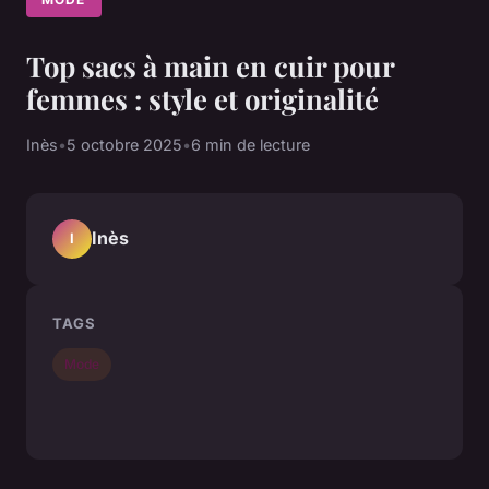
Top sacs à main en cuir pour
femmes : style et originalité
Inès
•
5 octobre 2025
•
6 min de lecture
Inès
I
TAGS
Mode