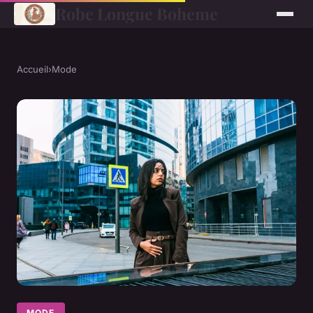
Robe Longue Boheme
Accueil
›
Mode
MODE