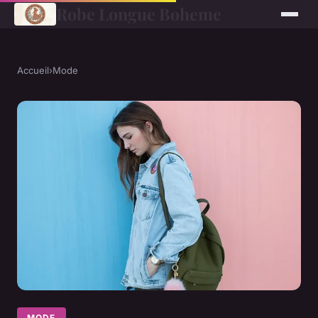
Robe Longue Boheme
Accueil
›
Mode
MODE