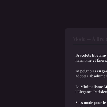
Mode — À lire 
Bracelets tibétain
harmonie et Énerg
10 peignoirs en ga
adopter absolume
Le Minimalisme Mo
l'Élégance Parisie
Sacs mode pour le 