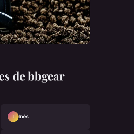
es de bbgear
Inès
I