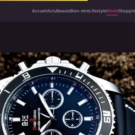
Accueil
Actu
Beaute
Bien-etre
Lifestyle
Mode
Shoppi