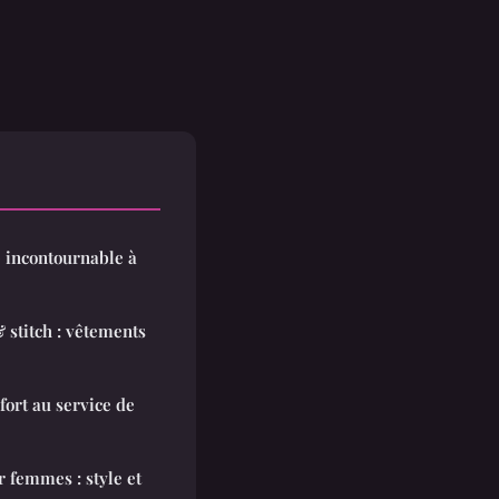
té incontournable à
 stitch : vêtements
fort au service de
r femmes : style et