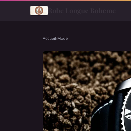
Robe Longue Boheme
Accueil
›
Mode