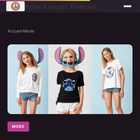
Robe Longue Boheme
Accueil
›
Mode
MODE