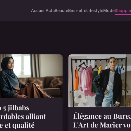
Accueil
Actu
Beaute
Bien-etre
Lifestyle
Mode
Shoppi
 5 jilbabs
Élégance au Burea
rdables alliant
L'Art de Marier vo
le et qualité