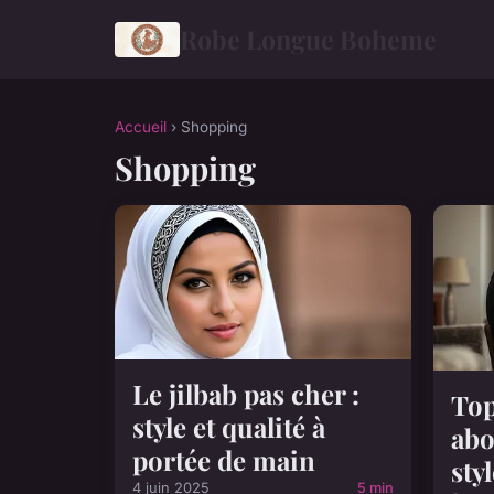
Robe Longue Boheme
Accueil
› Shopping
Shopping
Le jilbab pas cher :
Top
style et qualité à
abo
portée de main
sty
4 juin 2025
5 min