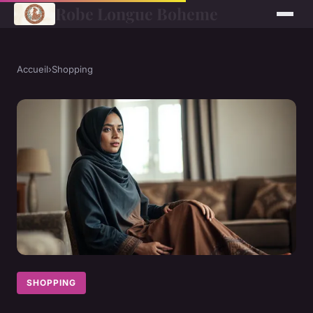
Robe Longue Boheme
Accueil
›
Shopping
SHOPPING